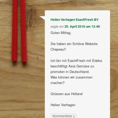
EIN GEDANKE ZU “
ÜBER TOMTOMTOFU
”
Helien Verhagen East4Fresh BV
sagte am
20. April 2016 um 12:48
:
Guten Mittag,
Sie haben ein Schöne Website
Chapeau!!
Ich bin mit East4Fresh mit Edeka
beschäftigt Asia Gemüse zu
promoten in Deutschland.
Was können wir zusammen
machen?
Grüssen aus Holland
Helien Verhagen
↓
Kommentiere