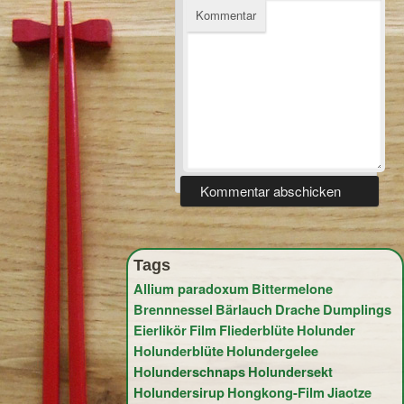
Kommentar
Tags
Allium paradoxum
Bittermelone
Brennnessel
Bärlauch
Drache
Dumplings
Eierlikör
Film
Fliederblüte
Holunder
Holunderblüte
Holundergelee
Holunderschnaps
Holundersekt
Holundersirup
Hongkong-Film
Jiaotze