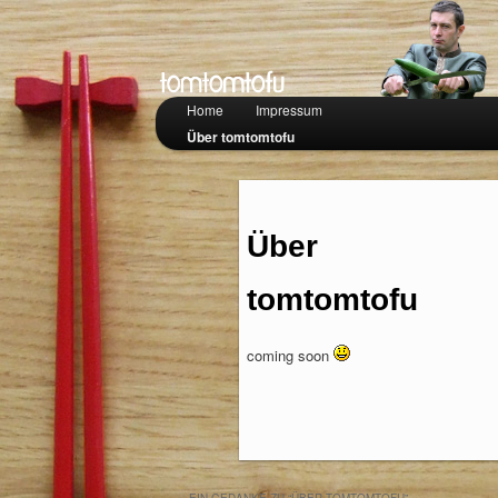
Hauptmenü
Home
Zum Inhalt wechseln
Zum sekundären Inhalt wechseln
Impressum
Über tomtomtofu
Über
tomtomtofu
coming soon